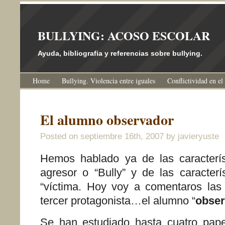
BULLYING: ACOSO ESCOLAR
Ayuda, bibliografia y referencias sobre bullying.
Home
Bullying. Violencia entre iguales
Conflictividad en el
El alumno observador
Posted on
septiembre 16th, 2007
by javieryuste
Hemos hablado ya de las caracterís
agresor o “Bully” y de las caracterí
“víctima. Hoy voy a comentaros las c
tercer protagonista…el alumno “
obser
Se han estudiado hasta cuatro pape